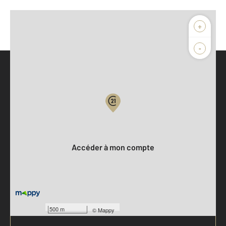
+
-
Parlons de vous, parlons biens
Votre compte :
Accéder à mon compte
500 m
©
Mappy