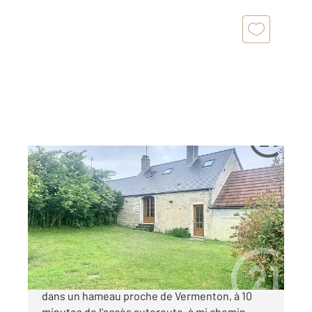
VERMENTON 89
2
94 m
, 3 pièces
Ref : 19575
Maison à vendre
199 000 €
Century 21 Martinot Immobilier vous propose
dans un hameau proche de Vermenton, à 10
minutes de l'accès autoroute, à mi chemin