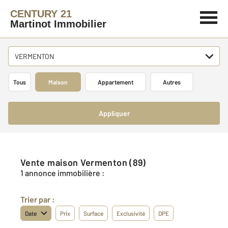
CENTURY 21
Martinot Immobilier
VERMENTON
Tous
Maison
Appartement
Autres
Appliquer
Vente maison Vermenton (89)
1 annonce immobilière :
Trier par :
Date
Prix
Surface
Exclusivité
DPE