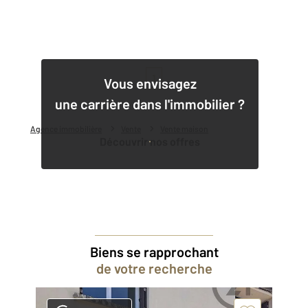
1
Vous envisagez
une carrière dans l'immobilier ?
Agence immobilière
Vente
Vente maison
Découvrir nos offres
Biens se rapprochant
de votre recherche