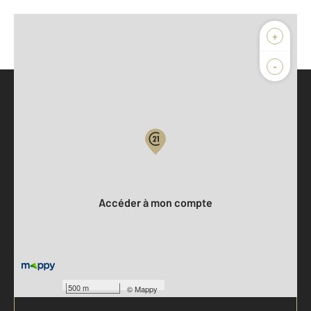
+
-
Parlons de vous, parlons biens
Votre compte :
Accéder à mon compte
500 m
©
Mappy