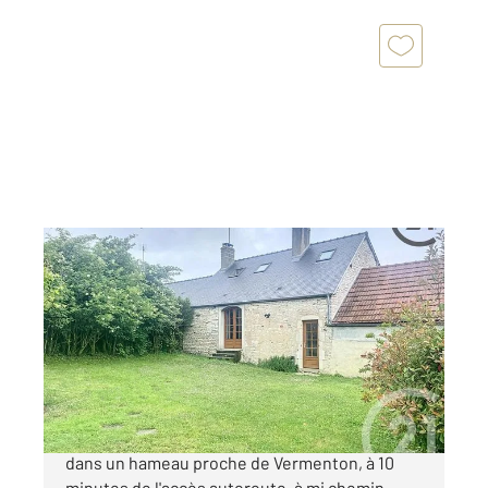
VERMENTON 89
2
94 m
, 3 pièces
Ref : 19575
Maison à vendre
199 000 €
Century 21 Martinot Immobilier vous propose
dans un hameau proche de Vermenton, à 10
minutes de l'accès autoroute, à mi chemin