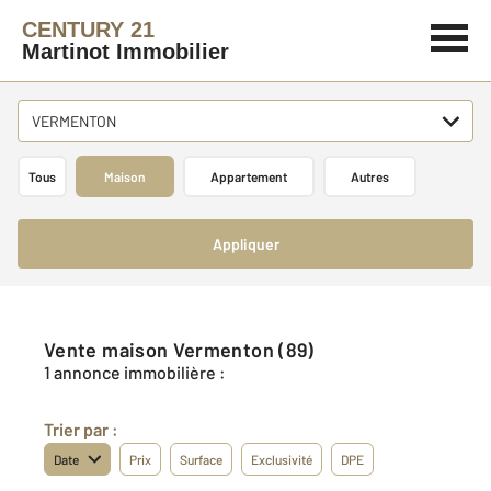
CENTURY 21
Martinot Immobilier
VERMENTON
Tous
Maison
Appartement
Autres
Appliquer
Vente maison Vermenton (89)
1 annonce immobilière :
Trier par :
Date
Prix
Surface
Exclusivité
DPE