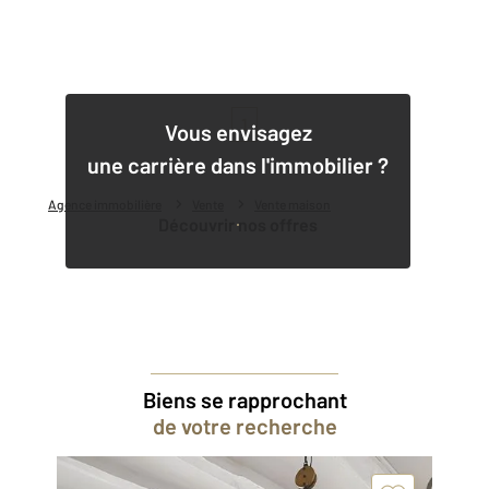
1
Vous envisagez
une carrière dans l'immobilier ?
Agence immobilière
Vente
Vente maison
Découvrir nos offres
Biens se rapprochant
de votre recherche