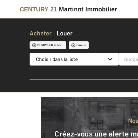
CENTURY 21
Martinot Immobilier
Acheter
Louer
MERRY SUR YONNE
Maison
Choisir dans la liste
No
Créez-vous une alerte mail pour être averti quand une annonce est en ligne et consultez la