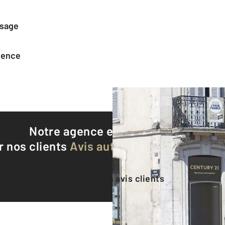
ssage
agence
Notre agence est notée
8,9/10
r nos clients
Avis authentifiés par Qualite
Voir tous les avis clients