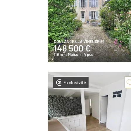
COULANGES LA VINEUSE 89
148 500 €
2
119 m
, Maison
, 4 pcs
Exclusivité