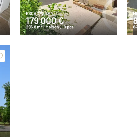
ESCAMPS 89
M
179 000 €
2
296,8 m
, Maison
, 10 pcs
8