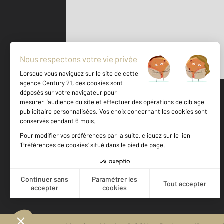
Parlons de vous, parlons biens
500 m
©
Mappy
Votre agence est notée
Achat
Location
Vente
Gestion
8,9
/
10
8,6/10