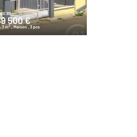
IGE 89
89 500 €
2
4,3 m
, Maison
, 3 pcs