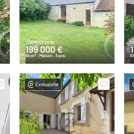
VERMENTON 89
S
199 000 €
2
94 m
, Maison
, 3 pcs
97
Exclusivité