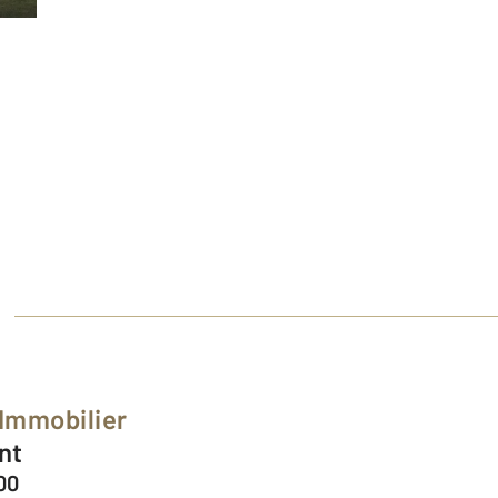
E
 Immobilier
nt
00