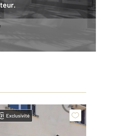
teur.
e
Exclusivité