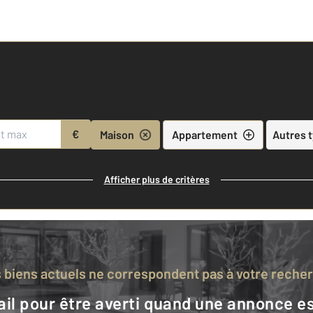
€
Maison
Appartement
Autres 
Afficher plus de critères
s biens actuels ne correspondent pas à votre reche