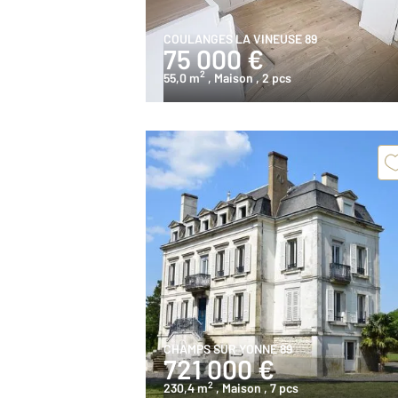
COULANGES LA VINEUSE 89
75 000 €
2
55,0 m
, Maison
, 2 pcs
CHAMPS SUR YONNE 89
721 000 €
2
230,4 m
, Maison
, 7 pcs