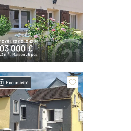
T CYR LES COLONS 89
103 000 €
2
,3 m
, Maison
, 5 pcs
Exclusivité