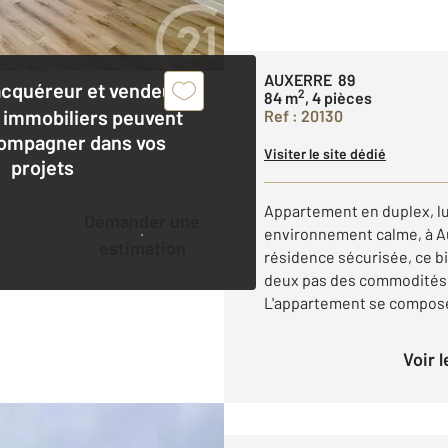
AUXERRE 89
acquéreur et vendeur,
2
84 m
, 4 pièces
 immobiliers peuvent
Ref : 20130
ompagner dans vos
Visiter le site dédié
projets
Appartement en duplex, l
Demander une
environnement calme, à Au
estimation
résidence sécurisée, ce bi
deux pas des commodités 
L'appartement se compose 
Voir 