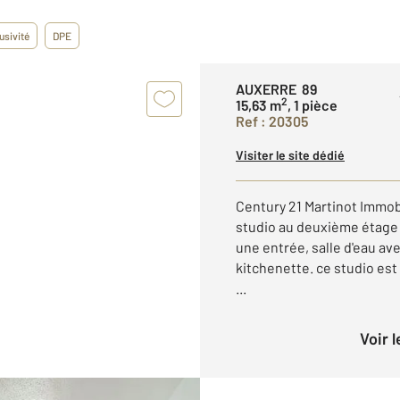
usivité
DPE
AUXERRE 89
2
15,63 m
, 1 pièce
Ref : 20305
Visiter le site dédié
Century 21 Martinot Immob
studio au deuxième étage
une entrée, salle d'eau av
kitchenette. ce studio est
...
Voir 