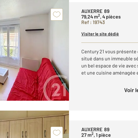
AUXERRE 89
2
79,24 m
, 4 pièces
Ref : 19743
Visiter le site dédié
Century 21 vous présente 
situé dans un immeuble séc
un bel espace de vie avec
et une cuisine aménagée et
Voir 
AUXERRE 89
2
27 m
, 1 pièce