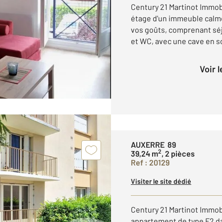
Century 21 Martinot Immob
étage d'un immeuble calme 
vos goûts, comprenant séjo
et WC, avec une cave en so
Voir 
AUXERRE 89
2
39,24 m
, 2 pièces
Ref : 20129
Visiter le site dédié
Century 21 Martinot Immob
appartement de type F2 da