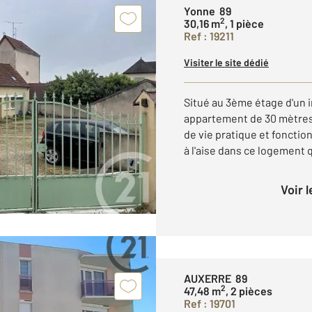
Yonne 89
2
30,16 m
, 1 pièce
Ref : 19211
Visiter le site dédié
Situé au 3ème étage d'un 
appartement de 30 mètres
de vie pratique et fonctio
à l'aise dans ce logement qu
Voir 
AUXERRE 89
2
47,48 m
, 2 pièces
Ref : 19701