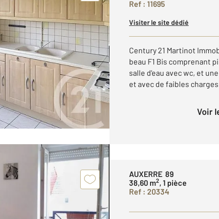
Ref : 11695
Visiter le site dédié
Century 21 Martinot Immob
beau F1 Bis comprenant pi
salle d'eau avec wc, et un
et avec de faibles charges.
Voir 
AUXERRE 89
2
38,60 m
, 1 pièce
Ref : 20334