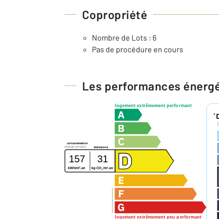
Copropriété
Nombre de Lots : 6
Pas de procédure en cours
Les performances énerg
logement extrêmement performant
*
consommation
(énergie primaire)
émissions
157
31
2
2
kWh/m
.an
kg CO
/m
.an
2
logement extrêmement peu performant