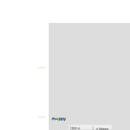
Afficher sur la carte :
Agence
Vue globale
2
Surface totale : 80 m
Type d'appartement : F5
Nombre de pièces : 5
[Voir le détail]
Équipements
500 m
©
Mappy