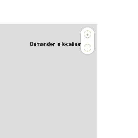
+
Demander la localisation
-
2
m
ncienne