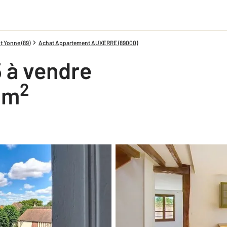
 Yonne (89)
Achat Appartement AUXERRE (89000)
 à vendre
2
8 m