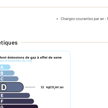
Charges courantes par an : 1
étiques
Dont émissions de gaz à effet de serre
peu d'émissions de CO2
31
kgCO
/m
.an
2
2