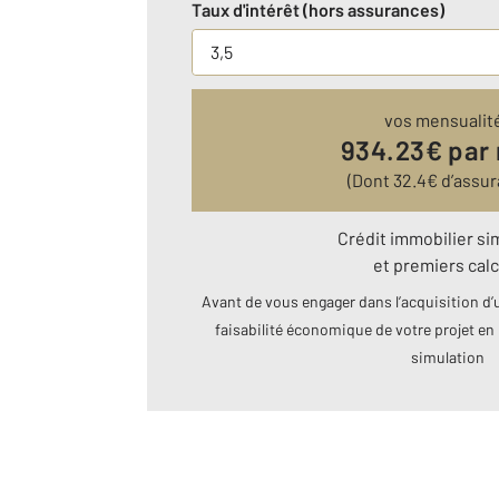
Taux d'intérêt (hors assurances)
vos mensualit
934.23
€ par
(Dont
32.4
€ d’assu
Crédit immobilier si
et premiers calc
Avant de vous engager dans l’acquisition d’u
faisabilité économique de votre projet en 
simulation