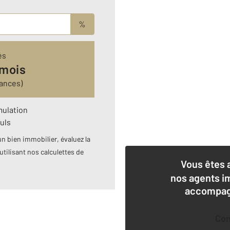
%
és
 mois
rances)
mulation
uls
n bien immobilier, évaluez la
utilisant nos calculettes de
Vous êtes 
nos agents i
accompagn
Co