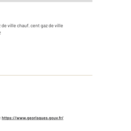
de ville chauf. cent gaz de ville
z
:
https://www.georisques.gouv.fr/