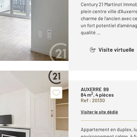
Century 21 Martinot Immo
plein centre ville d'Auxerr
charme de l'ancien avec c
un fort potentiel d'aména
qualité ...
Visite virtuelle
360°
AUXERRE 89
2
84 m
, 4 pièces
Ref : 20130
Visiter le site dédié
Appartement en duplex, l
environnement calme, à Au