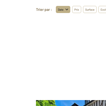
Trier par :
Date
Prix
Surface
Excl