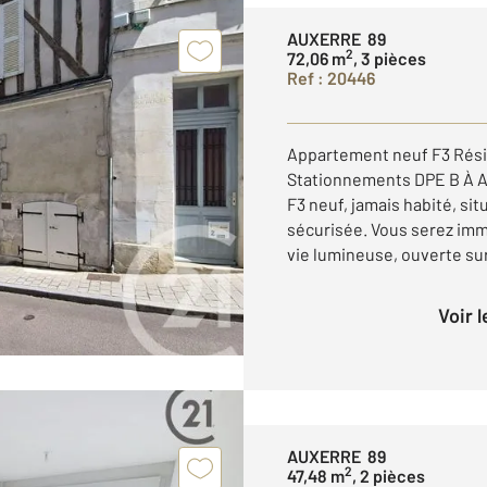
AUXERRE 89
2
72,06 m
, 3 pièces
Ref : 20446
Appartement neuf F3 Rési
Stationnements DPE B À A
F3 neuf, jamais habité, si
sécurisée. Vous serez imm
vie lumineuse, ouverte sur
Voir 
AUXERRE 89
2
47,48 m
, 2 pièces