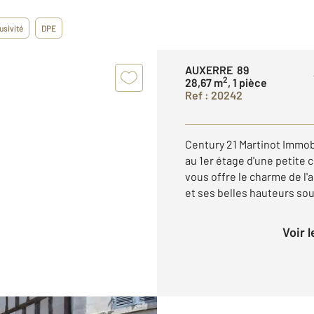
usivité
DPE
AUXERRE 89
2
28,67 m
, 1 pièce
Ref : 20242
Century 21 Martinot Immobi
au 1er étage d'une petite c
vous offre le charme de l
et ses belles hauteurs sous
Voir 