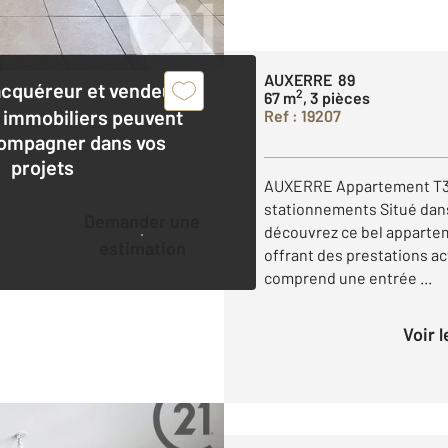
AUXERRE 89
acquéreur et vendeur,
2
67 m
, 3 pièces
 immobiliers peuvent
Ref : 19207
ompagner dans vos
projets
AUXERRE Appartement T3 
stationnements Situé dan
Demander une
découvrez ce bel appartem
estimation
offrant des prestations act
comprend une entrée ...
Voir 