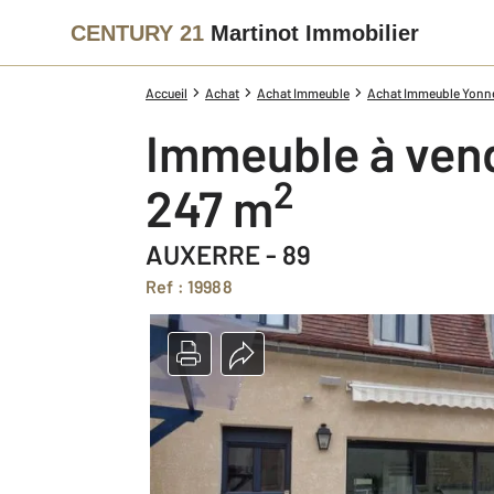
CENTURY 21
Martinot Immobilier
Accueil
Achat
Achat Immeuble
Achat Immeuble Yonne
Immeuble à ven
2
247 m
AUXERRE - 89
Ref : 19988