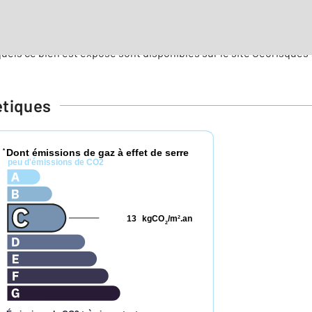
es de l'agence, cliquez ici
uels ce bien est exposé sont disponibles sur le site Géorisques 
étiques
Dont émissions de gaz à effet de serre
*
peu d'émissions de CO2
13
kgCO
/m
.an
2
2