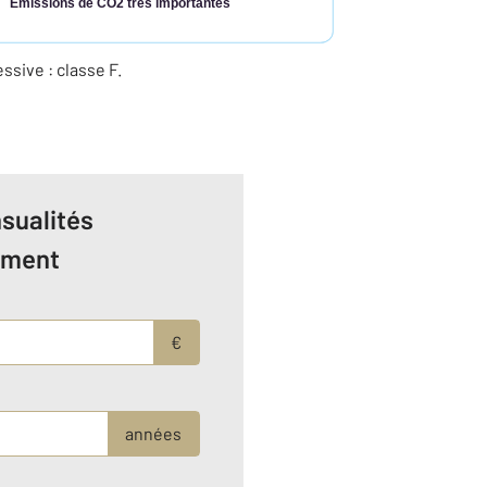
Émissions de CO2 très importantes
ive : classe F.
sualités
ement
€
années