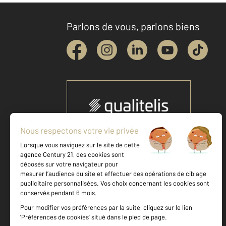
Parlons de vous, parlons biens
Votre agence est notée
Achat
Location
Vente
Gestion
8,9
/
10
8,7/10