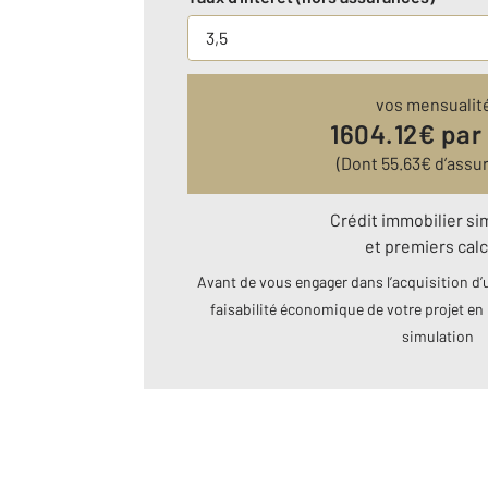
vos mensualit
1604.12
€ par
(Dont
55.63
€ d’assu
Crédit immobilier si
et premiers calc
Avant de vous engager dans l’acquisition d’u
faisabilité économique de votre projet en 
simulation