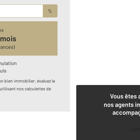
%
és
 mois
rances)
mulation
uls
n bien immobilier, évaluez la
utilisant nos calculettes de
Vous êtes 
nos agents i
accompagn
Co