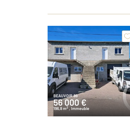
BEAUVOIR 89
56 000 €
2
196,8 m
, Immeuble