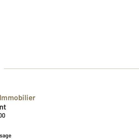
E
 Immobilier
nt
00
ssage