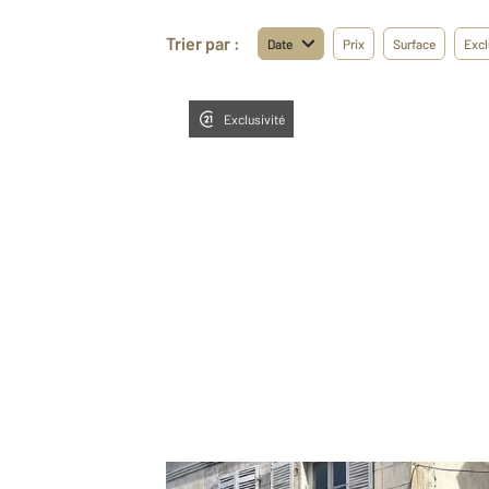
Trier par :
Date
Prix
Surface
Excl
Exclusivité