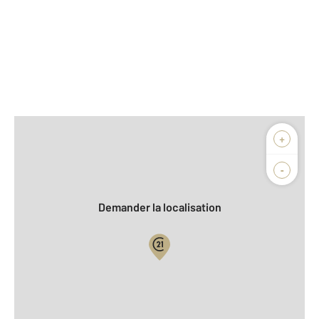
Afficher sur la carte :
+
Agence
Biens vendus
-
Demander la localisation
Vue globale
2
Surface totale : 47,5 m
2
Surface habitable : 47,5 m