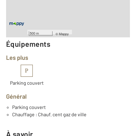
Type d'appartement : F2
ème
Étage : 3
Nombre de pièces : 2
[Voir le détail]
Année construction : 2021
500 m
©
Mappy
Équipements
Les plus
P
Parking couvert
Général
Parking couvert
Chauffage : Chauf. cent gaz de ville
À savoir