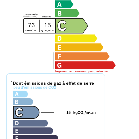
consommation
(énergie primaire)
émissions
76
15
2
2
kg CO
/m
.an
kWh/m
.an
2
logement extrêmement peu performant
Dont émissions de gaz à effet de serre
*
peu d'émissions de CO2
15
kgCO
/m
.an
2
2