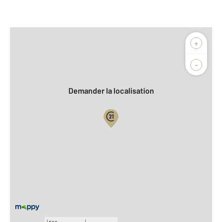
Afficher sur la carte :
+
Agence
Biens vendus
-
Demander la localisation
Vue globale
2
Surface totale : 81,6 m
2
Surface habitable : 81,6 m
Type d'appartement : F4
ème
Étage : 3
Nombre de pièces : 4
[Voir le détail]
Année construction : 1964