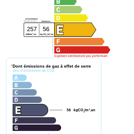
consommation
(énergie primaire)
émissions
257
56
2
2
kg CO
/m
.an
kWh/m
.an
2
logement extrêmement peu performant
Dont émissions de gaz à effet de serre
*
peu d'émissions de CO2
56
kgCO
/m
.an
2
2