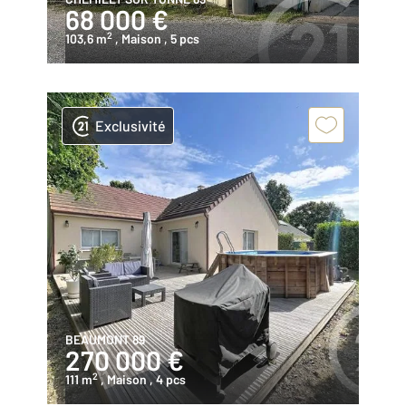
68 000 €
2
103,6 m
, Maison
, 5 pcs
Exclusivité
BEAUMONT 89
270 000 €
2
111 m
, Maison
, 4 pcs