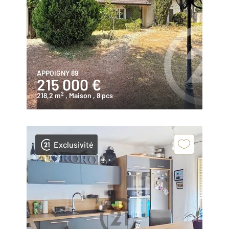
APPOIGNY 89
215 000 €
2
218,2 m
, Maison
, 8 pcs
Exclusivité