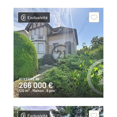
Exclusivité
AUXERRE 89
266 000 €
2
120 m
, Maison
, 6 pcs
Exclusivité