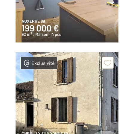
AUXERRE 89
199 000 €
2
92 m
, Maison
, 4 pcs
Exclusivité
CHEMILLY SUR YONNE 89