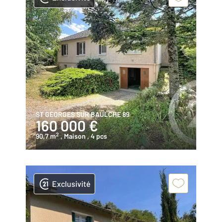
ST GEORGES SUR BAULCHE 89
160 000 €
2
90,7 m
, Maison
, 4 pcs
Exclusivité