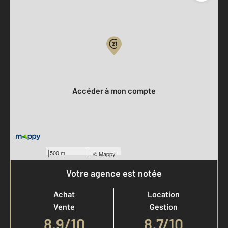
Parlons de vous, parlons biens
Votre compte :
Accéder à mon compte
500 m
©
Mappy
Votre agence est notée
Achat
Location
Vente
Gestion
8,9
/
10
8,7/10