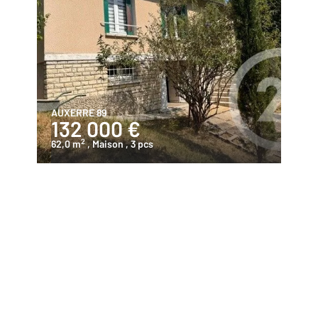
AUXERRE 89
132 000 €
2
62,0 m
, Maison
, 3 pcs