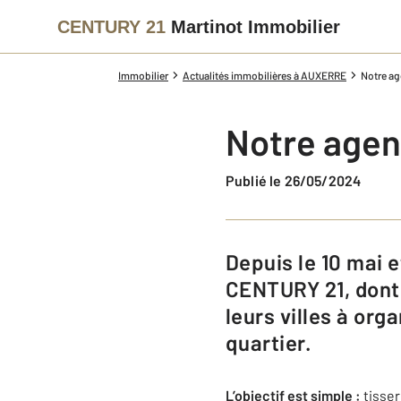
CENTURY 21
Martinot Immobilier
Immobilier
Actualités immobilières à AUXERRE
Notre age
Notre agenc
Publié le 26/05/2024
Depuis le 10 mai et jusqu'à la fin du mois de juin, les 960 agences du Réseau
CENTURY 21, dont 
leurs villes à org
quartier.
L’objectif est simple :
tisser