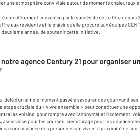
réer une atmosphère conviviale autour de moments chaleureux et
été complètement convaincu par le succès de cette fête depuis 
offre aux résidents et le plaisir qu'elle procure aux équipes CENT
 deuxième année, de soutenir cette initiative.
 notre agence Century 21 pour organiser un
r
 au-delà d'un simple moment passé à savourer des gourmandises a
te étape cruciale du « vivre ensemble » peut constituer une opp
 entre les voisins, pour rompre avec l'anonymat et l'isolement, vo
assistance pour les courses, covoiturage pour les déplacements s
r sa connaissance des personnes qui vivent à proximité de son 