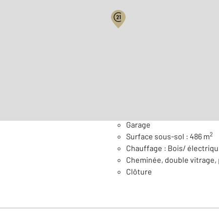
Surface habitable : 134,1 
Nombre de pièces : 7
[Voi
Général
Garage
2
Surface sous-sol : 486 m
Chauffage : Bois/ électriq
Cheminée, double vitrage,
Clôture