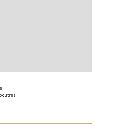
2
m
r le détail]
ue
 poutres