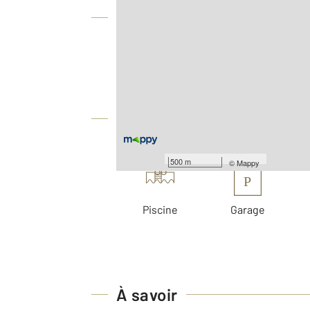
Vue globale
2
Surface totale : 165,9 m
2
Surface terrain : 486 m
Équipements
Les plus
500 m
©
Mappy
P
Piscine
Garage
À savoir