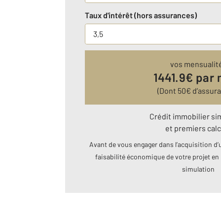
Taux d'intérêt (hors assurances)
vos mensualit
1441.9
€ par 
(Dont
50
€ d’assur
Crédit immobilier si
et premiers calc
Avant de vous engager dans l’acquisition d’u
faisabilité économique de votre projet en 
simulation