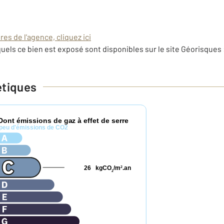
es de l'agence, cliquez ici
uels ce bien est exposé sont disponibles sur le site Géorisques 
étiques
Dont émissions de gaz à effet de serre
peu d'émissions de CO2
26
kgCO
/m
.an
2
2