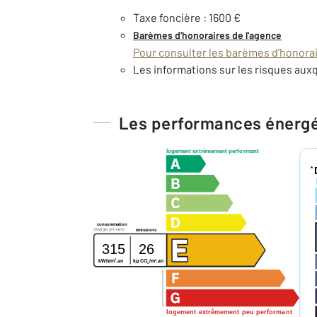
Taxe foncière : 1600 €
Barèmes d'honoraires de l'agence
Pour consulter les barèmes d'honorair
Les informations sur les risques auxq
Les performances énerg
logement extrêmement performant
*
consommation
(énergie primaire)
émissions
315
26
2
2
kg CO
/m
.an
kWh/m
.an
2
logement extrêmement peu performant