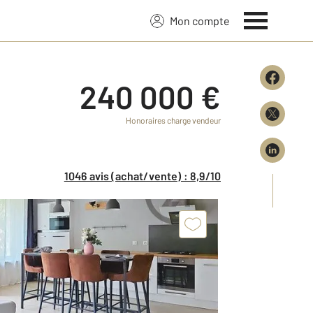
Mon compte
240 000 €
Honoraires charge vendeur
1046 avis (achat/vente) : 8,9/10