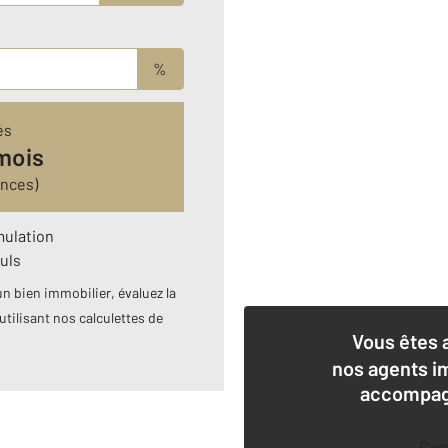
%
és
mois
ances)
mulation
uls
n bien immobilier, évaluez la
utilisant nos calculettes de
Vous êtes 
nos agents i
accompagn
Co