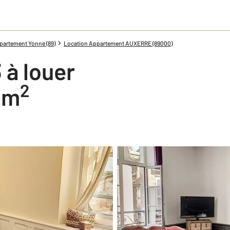
partement Yonne (89)
Location Appartement AUXERRE (89000)
 à louer
2
0 m