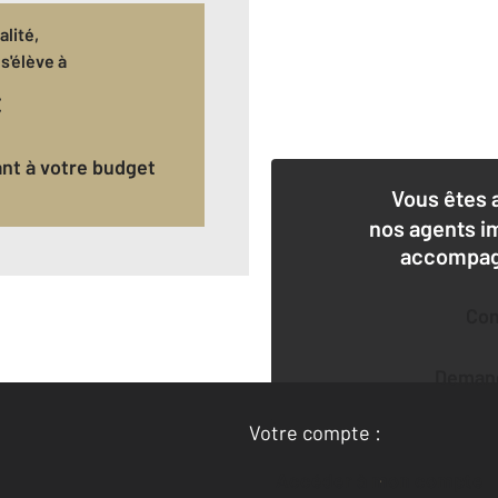
lité,
s'élève à
€
ant à votre budget
Vous êtes 
nos agents i
accompagn
Co
Deman
Votre compte :
Accéder à mon compte