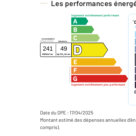
Les performances énerg
logement extrêmement performant
*
consommation
(énergie primaire)
émissions
241
49
2
2
kWh/m
.an
kg CO
/m
.an
2
logement extrêmement peu performant
Date du DPE : 17/04/2025
Montant estimé des dépenses annuelles d'éne
compris).