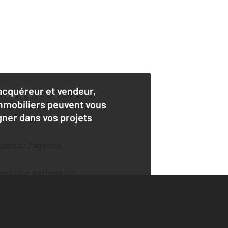
acquéreur et vendeur,
mmobiliers peuvent vous
er dans vos projets
ntacter l'agence
der une estimation