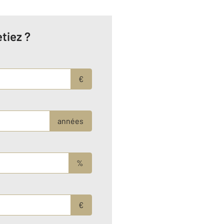
tiez ?
€
années
%
€