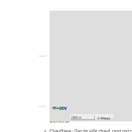
Afficher sur la carte :
Agence
Vue globale
2
Surface totale : 68,6 m
Type d'appartement : F3
Nombre de pièces : 3
[Voir le détail]
Équipements
500 m
©
Mappy
Général
Chauffage : Gaz de ville chauf. cent gaz d