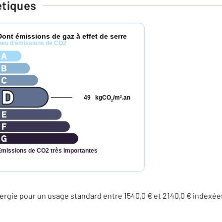
étiques
Dont émissions de gaz à effet de serre
peu d'émissions de CO2
49
kgCO
/m
.an
2
2
Émissions de CO2 très importantes
rgie pour un usage standard entre 1540,0 € et 2140,0 € indexé