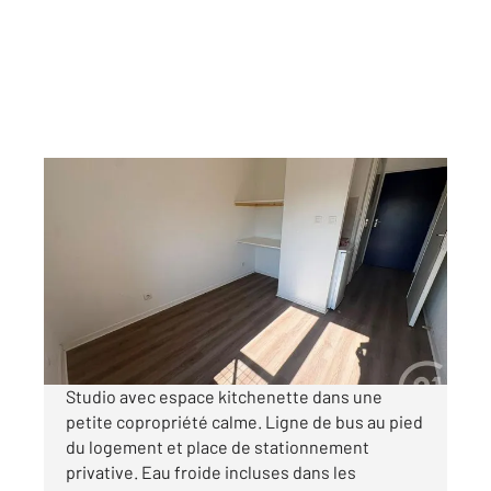
AUXERRE 89
2
13,60 m
, 1 pièce
Ref : 20259
Appartement Studio à louer
320 €
par mois charges comprises
Studio avec espace kitchenette dans une
petite copropriété calme. Ligne de bus au pied
du logement et place de stationnement
privative. Eau froide incluses dans les