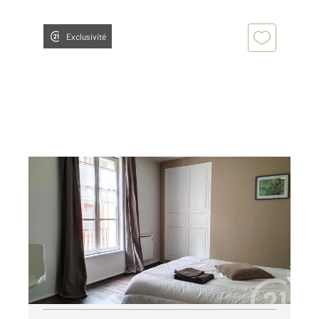
Exclusivité
AUXERRE 89
2
42 m
, 2 pièces
Ref : 20431
Appartement F2 à louer
600 €
par mois charges comprises
Visiter le site dédié