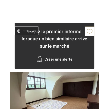
Soyez le premier informé
Exclusivité
lorsque un bien similaire arrive
sur le marché
Créer une alerte
AUXERRE 89
2
25 m
, 1 pièce
Ref : 20342
Appartement Local à louer
681 €