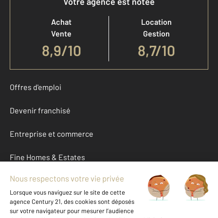
Votre agence est notée
Achat
Location
Vente
Gestion
8,9
/
10
8,7/10
Offres d'emploi
Devenir franchisé
Entreprise et commerce
Fine Homes & Estates
À propos
International