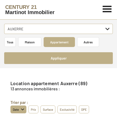
CENTURY 21
Martinot Immobilier
AUXERRE
Tous
Maison
Appartement
Autres
Appliquer
Location appartement Auxerre (89)
13 annonces immobilières :
Trier par :
Date
Prix
Surface
Exclusivité
DPE