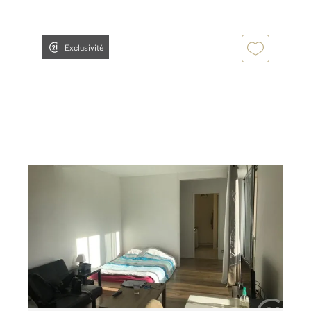
Exclusivité
AUXERRE 89
2
34 m
, 1 pièce
Ref : 20280
Appartement F1 à louer
460 €
par mois charges comprises