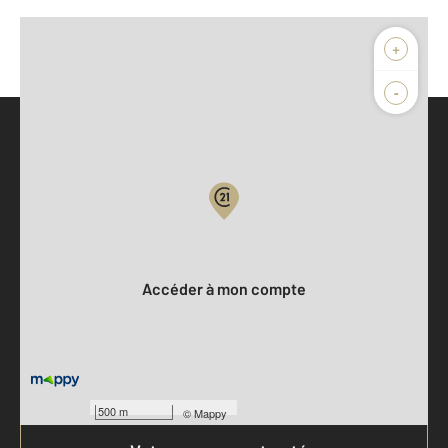
+
-
Parlons de vous, parlons biens
Votre compte :
Accéder à mon compte
500 m
©
Mappy