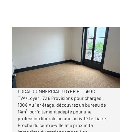
AUXERRE 89
2
14,80 m
, 1 pièce
Ref : 20338
Appartement Local à louer
532 €
par mois charges comprises
LOCAL COMMERCIAL LOYER HT: 360€
TVA/Loyer : 72€ Provisions pour charges :
100€ Au 1er étage, découvrez un bureau de
14m², parfaitement adapté pour une
profession libérale ou une activité tertiaire.
Proche du centre-ville et à proximité
immédiate du stationnement. Les ...