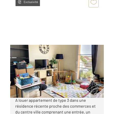
Exclusivité
AUXERRE 89
2
68,40 m
, 3 pièces
Ref : 20386
Appartement F3 à louer
660 €
par mois charges comprises
A louer appartement de type 3 dans une
résidence récente proche des commerces et
du centre ville comprenant une entrée, un