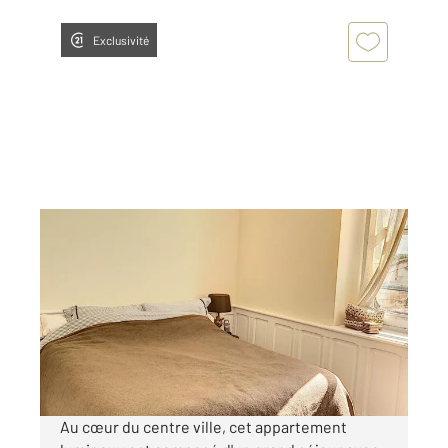
Exclusivité
AUXERRE 89
2
68,60 m
, 3 pièces
Ref : 20298
Appartement F3 à louer
670 €
par mois charges comprises
Au cœur du centre ville, cet appartement