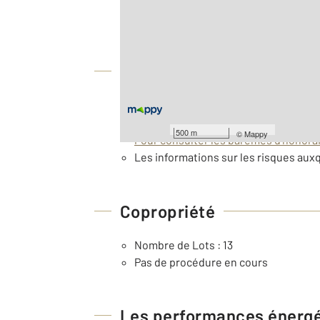
2
Surface totale : 123,9 m
À savoir
Taxe foncière : 2567 €
Barèmes d'honoraires de l'agence
500 m
©
Mappy
Pour consulter les barèmes d'honorair
Les informations sur les risques auxq
Copropriété
Nombre de Lots : 13
Pas de procédure en cours
Les performances énerg