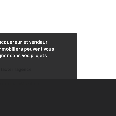
acquéreur et vendeur,
mmobiliers peuvent vous
er dans vos projets
ntacter l'agence
der une estimation