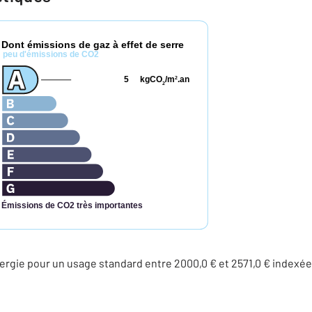
Dont émissions de gaz à effet de serre
*
peu d'émissions de CO2
5
kgCO
/m
.an
2
2
Émissions de CO2 très importantes
rgie pour un usage standard entre 2000,0 € et 2571,0 € indexé