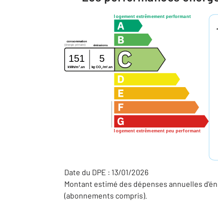
logement extrêmement performant
consommation
(énergie primaire)
émissions
151
5
2
2
kg CO
/m
.an
kWh/m
.an
2
logement extrêmement peu performant
Date du DPE : 13/01/2026
Montant estimé des dépenses annuelles d'éne
(abonnements compris).