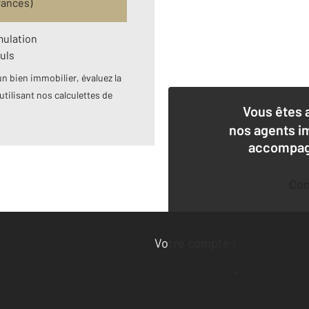
rances)
mulation
uls
n bien immobilier, évaluez la
utilisant nos calculettes de
Vous êtes 
nos agents i
accompagn
Co
Deman
Votre compte :
Accéder à mon compte