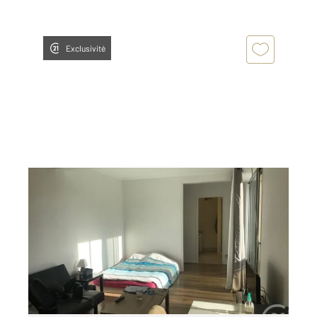
Exclusivité
AUXERRE 89
2
34 m
, 1 pièce
Ref : 20280
Appartement F1 à louer
460 €
par mois charges comprises