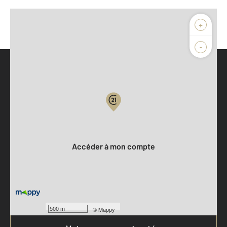
+
-
Parlons de vous, parlons biens
Votre compte :
Accéder à mon compte
500 m
©
Mappy