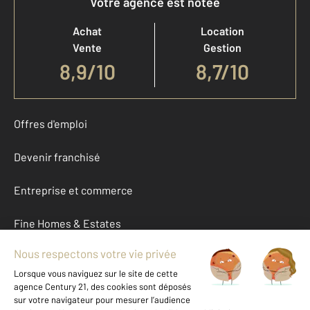
Votre agence est notée
Achat
Location
Vente
Gestion
8,9
/
10
8,7/10
Offres d'emploi
Devenir franchisé
Entreprise et commerce
Fine Homes & Estates
À propos
International