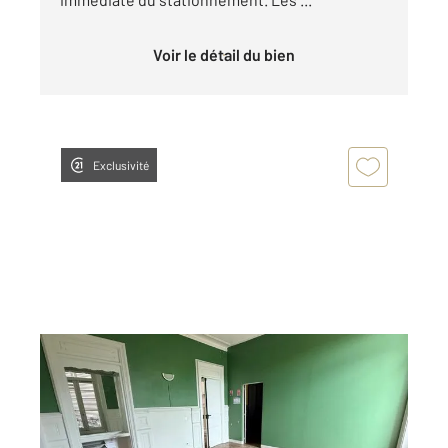
Voir le détail du bien
Exclusivité
AUXERRE 89
2
35 m
, 2 pièces
Ref : 20335
Appartement Local à louer