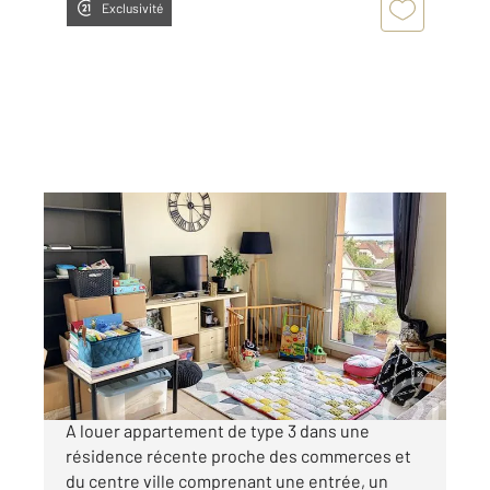
Exclusivité
AUXERRE 89
2
68,40 m
, 3 pièces
Ref : 20386
Appartement F3 à louer
660 €
par mois charges comprises
A louer appartement de type 3 dans une
résidence récente proche des commerces et
du centre ville comprenant une entrée, un