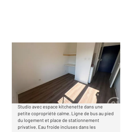
AUXERRE 89
2
13,60 m
, 1 pièce
Ref : 20259
Appartement Studio à louer
320 €
par mois charges comprises
Studio avec espace kitchenette dans une
petite copropriété calme. Ligne de bus au pied
du logement et place de stationnement
privative. Eau froide incluses dans les