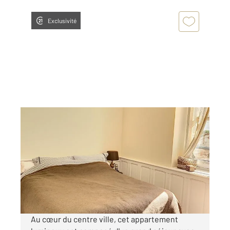
Exclusivité
AUXERRE 89
2
68,60 m
, 3 pièces
Ref : 20298
Appartement F3 à louer
670 €
par mois charges comprises
Au cœur du centre ville, cet appartement