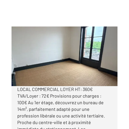
AUXERRE 89
2
14,80 m
, 1 pièce
Ref : 20338
Appartement Local à louer
532 €
par mois charges comprises
LOCAL COMMERCIAL LOYER HT: 360€
TVA/Loyer : 72€ Provisions pour charges :
100€ Au 1er étage, découvrez un bureau de
14m², parfaitement adapté pour une
profession libérale ou une activité tertiaire.
Proche du centre-ville et à proximité
immédiate du stationnement. Les ...