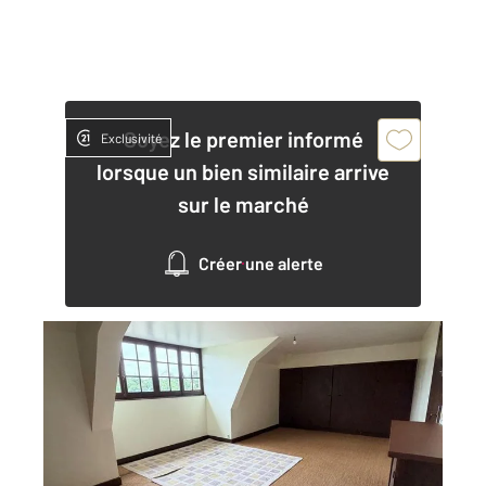
Soyez le premier informé
Exclusivité
lorsque un bien similaire arrive
sur le marché
Créer une alerte
AUXERRE 89
2
25 m
, 1 pièce
Ref : 20342
Appartement Local à louer
681 €