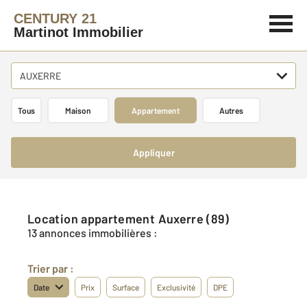
CENTURY 21
Martinot Immobilier
AUXERRE
Tous
Maison
Appartement
Autres
Appliquer
Location appartement Auxerre (89)
13 annonces immobilières :
Trier par :
Date
Prix
Surface
Exclusivité
DPE