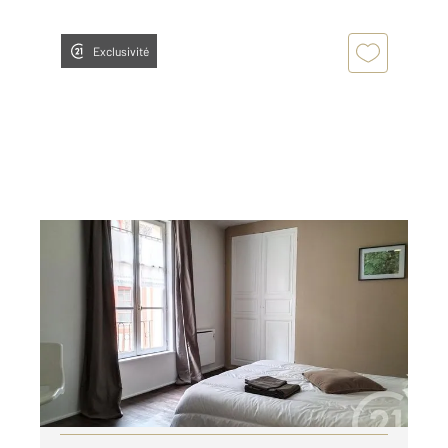
Exclusivité
AUXERRE 89
2
42 m
, 2 pièces
Ref : 20431
Appartement F2 à louer
600 €
par mois charges comprises
Visiter le site dédié