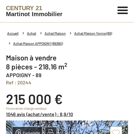
CENTURY 21
Martinot Immobilier
Accueil
Achat
Achat Maison
Achat Maison Yonne (89)
Achat Maison APPOIGNY (89380)
Maison à vendre
2
8 pièces - 218,16 m
APPOIGNY - 89
Ref : 20244
215 000 €
Honoraires charge vendeur
1046 avis (achat/vente) : 8,9/10
Exclusivité