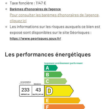
Taxe foncière : 1147 €
Barèmes d'honoraires de l'agence
Pour consulter les barèmes d'honoraires de l'agence,
cliquez ici
Les informations sur les risques auxquels ce bien est
exposé sont disponibles sur le site Géorisques :
https://www.georisques.gouv.fr/
Les performances énergétiques
logement extrêmement performant
consommation
(énergie primaire)
émissions
233
43
2
2
kWh/m
.an
kg CO
/m
.an
2