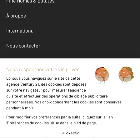
Fine Homes & Estates
À propos
International
Nous contacter
Mentions légales & CGU et Barèmes d'honoraires
Données personnelles
Gestionnaire des cookies
Achat maison autour de APPOIGNY (89380)
Autres maisons a vendre à APPOIGNY (89380)
Location Yonne (89)