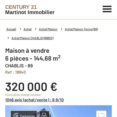
CENTURY 21
Martinot Immobilier
Accueil
Achat
Achat Maison
Achat Maison Yonne (89)
Achat Maison CHABLIS (89800)
Maison à vendre
2
6 pièces - 144,68 m
CHABLIS - 89
Ref : 19940
320 000 €
Honoraires charge vendeur
1046 avis (achat/vente) : 8,9/10
Exclusivité