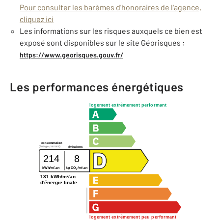
Pour consulter les barèmes d'honoraires de l'agence,
cliquez ici
Les informations sur les risques auxquels ce bien est
exposé sont disponibles sur le site Géorisques :
https://www.georisques.gouv.fr/
Les performances énergétiques
logement extrêmement performant
consommation
(énergie primaire)
émissions
214
8
2
2
kWh/m
.an
kg CO
/m
.an
2
131 kWh/m²/an
d'énergie finale
logement extrêmement peu performant