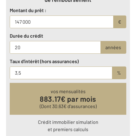
Montant du prêt :
€
Durée du crédit
années
Taux d'intérêt (hors assurances)
%
vos mensualités
883.17
€ par mois
(Dont
30.63
€ d’assurances)
Crédit immobilier simulation
et premiers calculs