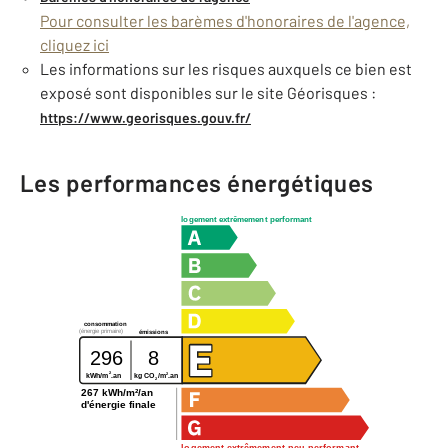
Pour consulter les barèmes d'honoraires de l'agence,
cliquez ici
Les informations sur les risques auxquels ce bien est
exposé sont disponibles sur le site Géorisques :
https://www.georisques.gouv.fr/
Les performances énergétiques
logement extrêmement performant
consommation
(énergie primaire)
émissions
296
8
2
2
kg CO
/m
.an
kWh/m
.an
2
267 kWh/m²/an
d'énergie finale
logement extrêmement peu performant