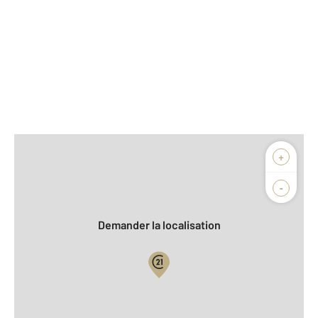
Afficher sur la carte :
+
Agence
Biens vendus
-
Demander la localisation
Vue globale
2
Surface totale : 103 m