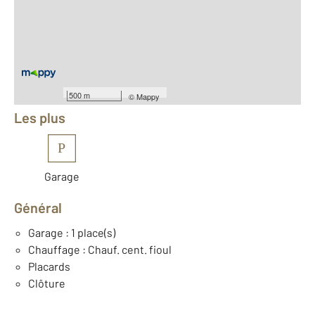
2
Surface habitable : 103 m
2
Surface terrain : 520 m
Nombre de pièces : 6
[Voir le détail]
Équipements
500 m
©
Mappy
Les plus
P
Garage
Général
Garage : 1 place(s)
Chauffage : Chauf. cent. fioul
Placards
Clôture