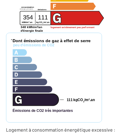
consommation
(énergie primaire)
émissions
354
111
2
2
kg CO
/m
.an
kWh/m
.an
2
348 kWh/m²/an
logement extrêmement peu performant
d'énergie finale
Dont émissions de gaz à effet de serre
*
peu d'émissions de CO2
111
kgCO
/m
.an
2
2
Émissions de CO2 très importantes
Logement à consommation énergétique excessive :