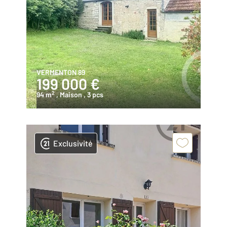
VERMENTON 89
199 000 €
2
94 m
, Maison
, 3 pcs
Exclusivité