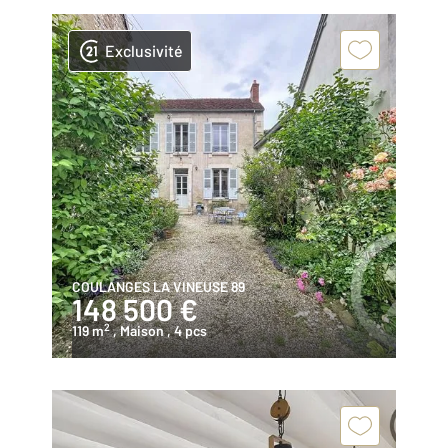
Exclusivité
COULANGES LA VINEUSE 89
148 500 €
2
119 m
, Maison
, 4 pcs