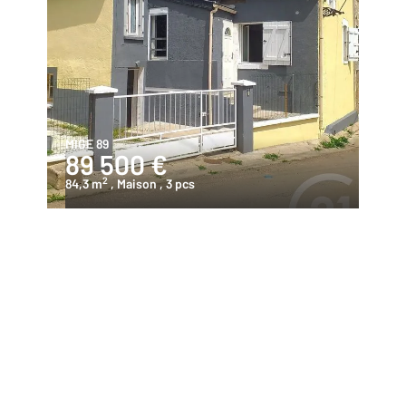
MIGE 89
89 500 €
2
84,3 m
, Maison
, 3 pcs