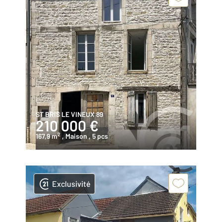
ST BRIS LE VINEUX 89
210 000 €
2
167,9 m
, Maison
, 5 pcs
Exclusivité