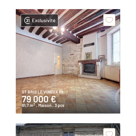
Exclusivité
ST BRIS LE VINEUX 89
79 000 €
2
81,7 m
, Maison
, 3 pcs