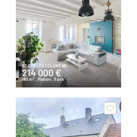
ST CYR LES COLONS 89
214 000 €
2
180 m
, Maison
, 5 pcs