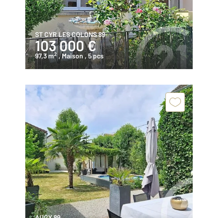
ST CYR LES COLONS 89
103 000 €
2
97,3 m
, Maison
, 5 pcs
AUGY 89