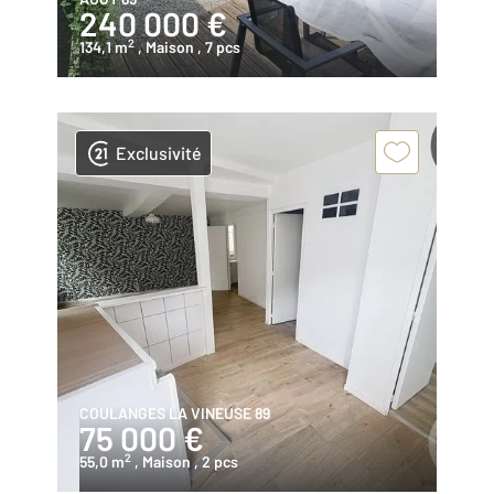
240 000 €
2
134,1 m
, Maison
, 7 pcs
Exclusivité
COULANGES LA VINEUSE 89
75 000 €
2
55,0 m
, Maison
, 2 pcs