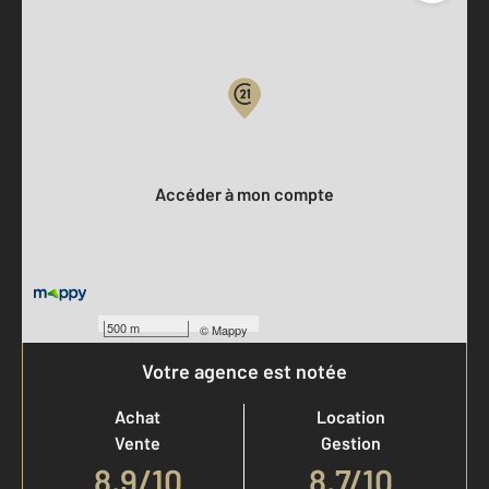
Parlons de vous, parlons biens
Votre compte :
Accéder à mon compte
500 m
©
Mappy
Votre agence est notée
Achat
Location
Vente
Gestion
8,9
/
10
8,7/10