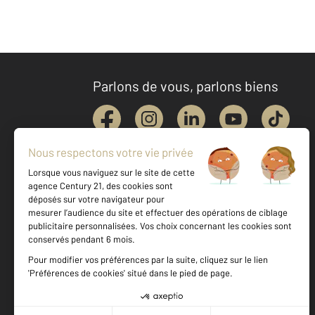
Parlons de vous, parlons biens
Votre agence est notée
Achat
Location
Vente
Gestion
8,9
/
10
8,6/10