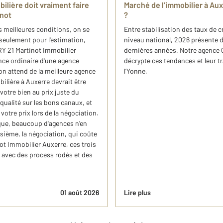
ilière doit vraiment faire
Marché de l’immobilier à Au
inot
?
 meilleures conditions, on se
Entre stabilisation des taux de c
 seulement pour l'estimation,
niveau national, 2026 présente d
RY 21 Martinot Immobilier
dernières années. Notre agence
nce ordinaire d'une agence
décrypte ces tendances et leur t
on attend de la meilleure agence
l’Yonne.
lière à Auxerre devrait être
votre bien au prix juste du
ualité sur les bons canaux, et
votre prix lors de la négociation.
que, beaucoup d'agences n'en
isième, la négociation, qui coûte
t Immobilier Auxerre, ces trois
avec des process rodés et des
01 août 2026
Lire plus