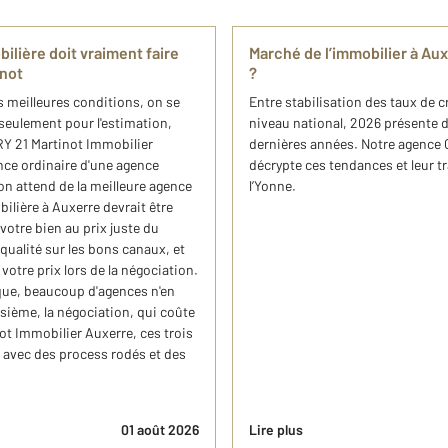
ilière doit vraiment faire
Marché de l’immobilier à Au
inot
?
 meilleures conditions, on se
Entre stabilisation des taux de c
 seulement pour l'estimation,
niveau national, 2026 présente d
RY 21 Martinot Immobilier
dernières années. Notre agence
nce ordinaire d'une agence
décrypte ces tendances et leur t
on attend de la meilleure agence
l’Yonne.
lière à Auxerre devrait être
votre bien au prix juste du
ualité sur les bons canaux, et
votre prix lors de la négociation.
que, beaucoup d'agences n'en
isième, la négociation, qui coûte
t Immobilier Auxerre, ces trois
avec des process rodés et des
01 août 2026
Lire plus