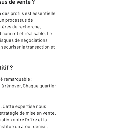
sus de vente ?
e des profils est essentielle
un processus de
critères de recherche.
 concret et réalisable. Le
 risques de négociations
écuriser la transaction et
tif ?
ité remarquable :
 à rénover. Chaque quartier
. Cette expertise nous
 stratégie de mise en vente.
tion entre l’offre et la
stitue un atout décisif.