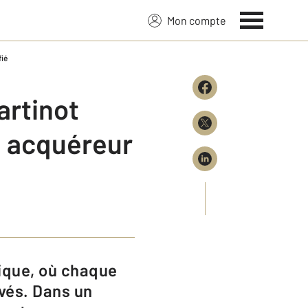
Mon compte
fié
artinot
n acquéreur
ivés. Dans un