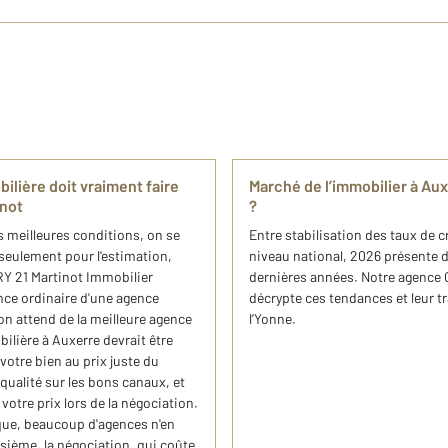
ilière doit vraiment faire
Marché de l’immobilier à Au
inot
?
 meilleures conditions, on se
Entre stabilisation des taux de c
 seulement pour l'estimation,
niveau national, 2026 présente d
RY 21 Martinot Immobilier
dernières années. Notre agence
nce ordinaire d'une agence
décrypte ces tendances et leur t
on attend de la meilleure agence
l’Yonne.
lière à Auxerre devrait être
votre bien au prix juste du
ualité sur les bons canaux, et
votre prix lors de la négociation.
que, beaucoup d'agences n'en
isième, la négociation, qui coûte