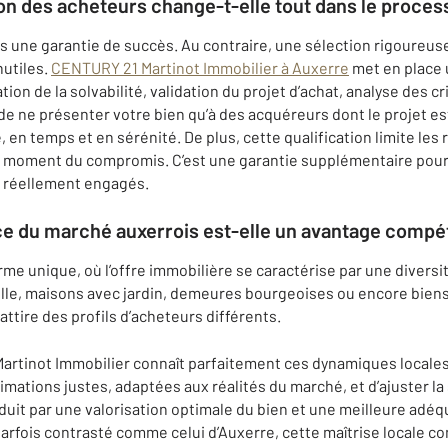
ion des acheteurs change-t-elle tout dans le proces
 pas une garantie de succès. Au contraire, une sélection rigoureus
nutiles.
CENTURY 21 Martinot Immobilier à Auxerre
met en place 
cation de la solvabilité, validation du projet d’achat, analyse des 
e ne présenter votre bien qu’à des acquéreurs dont le projet est
 en temps et en sérénité. De plus, cette qualification limite les
 moment du compromis. C’est une garantie supplémentaire pour s
 réellement engagés.
ce du marché auxerrois est-elle un avantage compéti
rme unique, où l’offre immobilière se caractérise par une divers
lle, maisons avec jardin, demeures bourgeoises ou encore biens
attire des profils d’acheteurs différents.
rtinot Immobilier connaît parfaitement ces dynamiques locales
mations justes, adaptées aux réalités du marché, et d’ajuster la
duit par une valorisation optimale du bien et une meilleure adéqua
fois contrasté comme celui d’Auxerre, cette maîtrise locale con