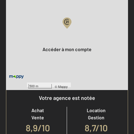
Parlons de vous, parlons biens
Votre compte :
Accéder à mon compte
500 m
©
Mappy
Votre agence est notée
Achat
Location
Vente
Gestion
8,9
/
10
8,7/10